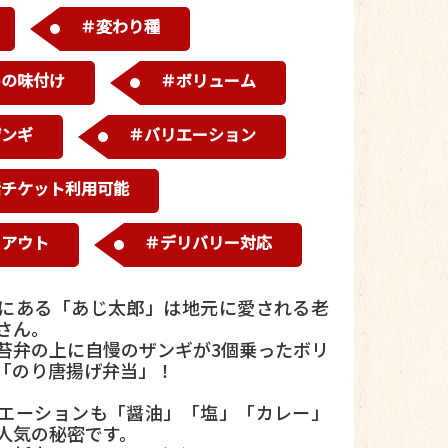
＃変わり種
めの味付け
＃ボリューム
ザンギ
＃バリエーション
活チケット利用可能
クアウト
＃デリバリー対応
にある「あじ太郎」は地元に愛される老
さん。
苔弁の上に自慢のザンギが3個乗ったボリ
「のり唐揚げ弁当」！
エーションも「醤油」「塩」「カレー」
人気の秘密です。