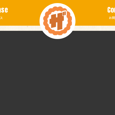
ase
Co
ス
お