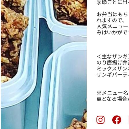
季節ごとに出
お弁当はもち
れますので、
人気メニュー
みはいかがで
＜主なザンギ
のり唐揚げ弁当
ミックスザン
ザンギパーティ
※メニュー名
更となる場合