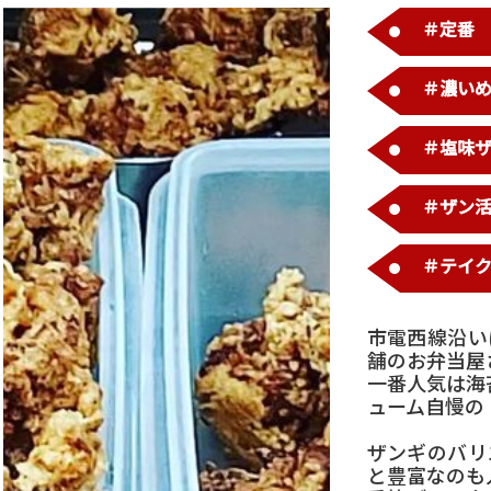
＃定番
＃濃い
＃塩味
＃ザン
＃テイ
市電西線沿い
舗のお弁当屋
一番人気は海
ューム自慢の
ザンギのバリ
と豊富なのも